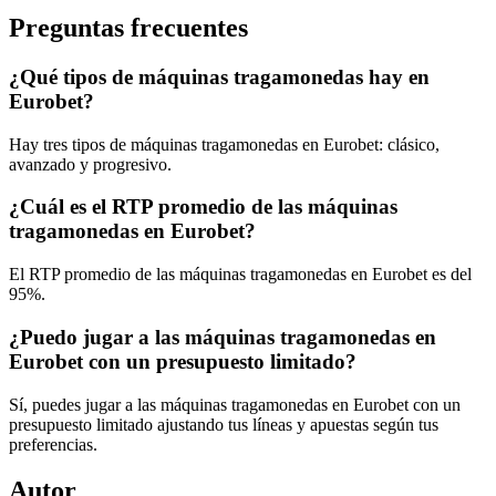
Preguntas frecuentes
¿Qué tipos de máquinas tragamonedas hay en
Eurobet?
Hay tres tipos de máquinas tragamonedas en Eurobet: clásico,
avanzado y progresivo.
¿Cuál es el RTP promedio de las máquinas
tragamonedas en Eurobet?
El RTP promedio de las máquinas tragamonedas en Eurobet es del
95%.
¿Puedo jugar a las máquinas tragamonedas en
Eurobet con un presupuesto limitado?
Sí, puedes jugar a las máquinas tragamonedas en Eurobet con un
presupuesto limitado ajustando tus líneas y apuestas según tus
preferencias.
Autor