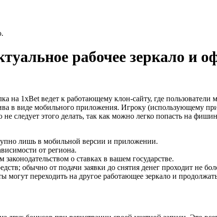
o.
ктуальное рабочее зеркало и 
лка на 1xBet ведет к работающему клон-сайту, где пользователи 
тива в виде мобильного приложения. Игроку (использующему прил
не следует этого делать, так как можно легко попасть на фиши
оступно лишь в мобильной версии и приложении.
ависимости от региона.
 законодательством о ставках в вашем государстве.
ств; обычно от подачи заявки до снятия денег проходит не боле
ты могут переходить на другое работающее зеркало и продолжать