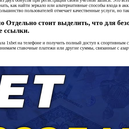
з двух бонусов при регистрации своей учетной записи. Это вс
нать, как найти зеркало или альтернативные способы входа в ак
ольшинство пользователей отмечает качественные услуги, но та
о Отдельно стоит выделить, что для без
е ссылки.
ла 1xbet на телефоне и получить полный доступ к спортивным с
инимаем ставочные платежи или другие суммы, связанные с аза