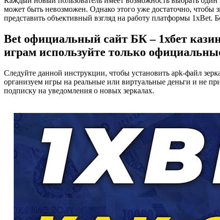
Каждый новый пользователь имеет возможность выбрать один и
может быть невозможен. Однако этого уже достаточно, чтобы з
представить объективный взгляд на работу платформы 1xBet. Б
Bet официальный сайт БК – 1хбет казин
играм используйте только официальны
Следуйте данной инструкции, чтобы установить apk-файл зерка
организуем игры на реальные или виртуальные деньги и не пр
подписку на уведомления о новых зеркалах.