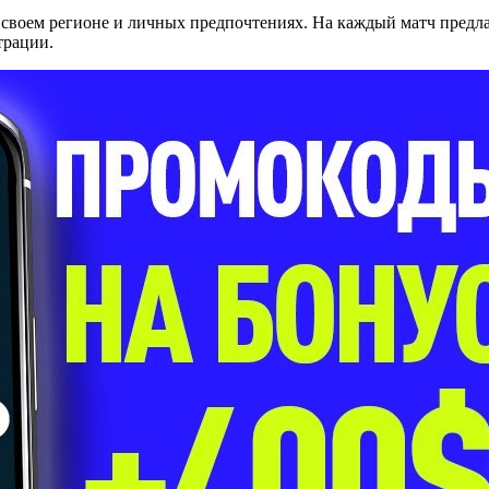
оем регионе и личных предпочтениях. На каждый матч предлагае
трации.