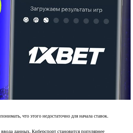
онимать, что этого недостаточно для начала ставок.
 ввода данных. Киберспорт становится популярнее