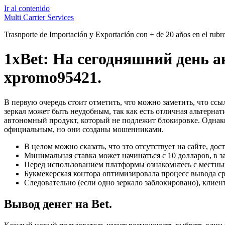
Ir al contenido
Multi Carrier Services
Trasnporte de Importación y Exportación con + de 20 años en el rubr
1xBet: На сегодняшний день а
xpromo95421.
В первую очередь стоит отметить, что можно заметить, что ссы
зеркал может быть неудобным, так как есть отличная альтерна
автономный продукт, который не подлежит блокировке. Однако 
официальным, но они созданы мошенниками.
В целом можно сказать, что это отсутствует на сайте, д
Минимальная ставка может начинаться с 10 долларов, в з
Перед использованием платформы ознакомьтесь с местным
Букмекерская контора оптимизировала процесс вывода сред
Следовательно (если одно зеркало заблокировано), клиен
Вывод денег на Bet.