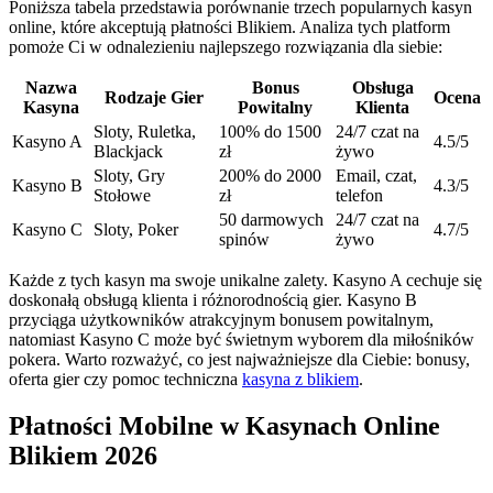
Poniższa tabela przedstawia porównanie trzech popularnych kasyn
online, które akceptują płatności Blikiem. Analiza tych platform
pomoże Ci w odnalezieniu najlepszego rozwiązania dla siebie:
Nazwa
Bonus
Obsługa
Rodzaje Gier
Ocena
Kasyna
Powitalny
Klienta
Sloty, Ruletka,
100% do 1500
24/7 czat na
Kasyno A
4.5/5
Blackjack
zł
żywo
Sloty, Gry
200% do 2000
Email, czat,
Kasyno B
4.3/5
Stołowe
zł
telefon
50 darmowych
24/7 czat na
Kasyno C
Sloty, Poker
4.7/5
spinów
żywo
Każde z tych kasyn ma swoje unikalne zalety. Kasyno A cechuje się
doskonałą obsługą klienta i różnorodnością gier. Kasyno B
przyciąga użytkowników atrakcyjnym bonusem powitalnym,
natomiast Kasyno C może być świetnym wyborem dla miłośników
pokera. Warto rozważyć, co jest najważniejsze dla Ciebie: bonusy,
oferta gier czy pomoc techniczna
kasyna z blikiem
.
Płatności Mobilne w Kasynach Online
Blikiem 2026