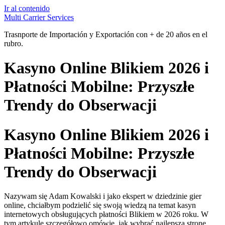
Ir al contenido
Multi Carrier Services
Trasnporte de Importación y Exportación con + de 20 años en el
rubro.
Kasyno Online Blikiem 2026 i
Płatności Mobilne: Przyszłe
Trendy do Obserwacji
Kasyno Online Blikiem 2026 i
Płatności Mobilne: Przyszłe
Trendy do Obserwacji
Nazywam się Adam Kowalski i jako ekspert w dziedzinie gier
online, chciałbym podzielić się swoją wiedzą na temat kasyn
internetowych obsługujących płatności Blikiem w 2026 roku. W
tym artykule szczegółowo omówię, jak wybrać najlepszą stronę