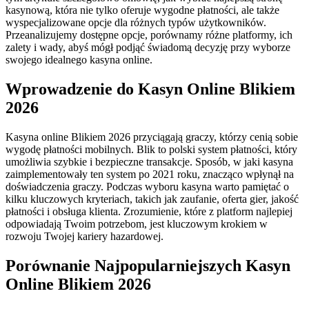
kasynową, która nie tylko oferuje wygodne płatności, ale także
wyspecjalizowane opcje dla różnych typów użytkowników.
Przeanalizujemy dostępne opcje, porównamy różne platformy, ich
zalety i wady, abyś mógł podjąć świadomą decyzję przy wyborze
swojego idealnego kasyna online.
Wprowadzenie do Kasyn Online Blikiem
2026
Kasyna online Blikiem 2026 przyciągają graczy, którzy cenią sobie
wygodę płatności mobilnych. Blik to polski system płatności, który
umożliwia szybkie i bezpieczne transakcje. Sposób, w jaki kasyna
zaimplementowały ten system po 2021 roku, znacząco wpłynął na
doświadczenia graczy. Podczas wyboru kasyna warto pamiętać o
kilku kluczowych kryteriach, takich jak zaufanie, oferta gier, jakość
płatności i obsługa klienta. Zrozumienie, które z platform najlepiej
odpowiadają Twoim potrzebom, jest kluczowym krokiem w
rozwoju Twojej kariery hazardowej.
Porównanie Najpopularniejszych Kasyn
Online Blikiem 2026