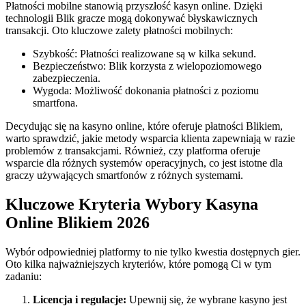
Płatności mobilne stanowią przyszłość kasyn online. Dzięki
technologii Blik gracze mogą dokonywać błyskawicznych
transakcji. Oto kluczowe zalety płatności mobilnych:
Szybkość: Płatności realizowane są w kilka sekund.
Bezpieczeństwo: Blik korzysta z wielopoziomowego
zabezpieczenia.
Wygoda: Możliwość dokonania płatności z poziomu
smartfona.
Decydując się na kasyno online, które oferuje płatności Blikiem,
warto sprawdzić, jakie metody wsparcia klienta zapewniają w razie
problemów z transakcjami. Również, czy platforma oferuje
wsparcie dla różnych systemów operacyjnych, co jest istotne dla
graczy używających smartfonów z różnych systemami.
Kluczowe Kryteria Wybory Kasyna
Online Blikiem 2026
Wybór odpowiedniej platformy to nie tylko kwestia dostępnych gier.
Oto kilka najważniejszych kryteriów, które pomogą Ci w tym
zadaniu:
Licencja i regulacje:
Upewnij się, że wybrane kasyno jest