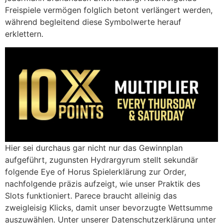
Freispiele vermögen folglich betont verlängert werden,
während begleitend diese Symbolwerte herauf
erklettern.
Hier sei durchaus gar nicht nur das Gewinnplan
aufgeführt, zugunsten Hydrargyrum stellt sekundär
folgende Eye of Horus Spielerklärung zur Order,
nachfolgende präzis aufzeigt, wie unser Praktik des
Slots funktioniert. Parece braucht alleinig das
zweigleisig Klicks, damit unser bevorzugte Wettsumme
auszuwählen. Unter unserer Datenschutzerklärung unter