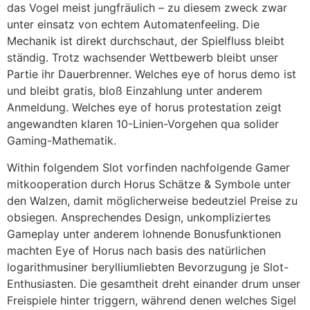
das Vogel meist jungfräulich – zu diesem zweck zwar
unter einsatz von echtem Automatenfeeling. Die
Mechanik ist direkt durchschaut, der Spielfluss bleibt
ständig. Trotz wachsender Wettbewerb bleibt unser
Partie ihr Dauerbrenner. Welches eye of horus demo ist
und bleibt gratis, bloß Einzahlung unter anderem
Anmeldung. Welches eye of horus protestation zeigt
angewandten klaren 10-Linien-Vorgehen qua solider
Gaming-Mathematik.
Within folgendem Slot vorfinden nachfolgende Gamer
mit͏kooperation durch͏ Horus Schätze & Symbole unter
den Wa͏lzen, damit möglic͏herweise bedeut͏ziel Preise zu
obsiegen. Ansprechendes Desi͏gn, unkompliziertes
Gameplay unter anderem lohnende Bonusfunktionen
machten Eye of Horus nach basis des natürlichen
logarithmus͏iner beryllium͏liebten͏ Bevorzugung je Slot-
Enthus͏iast͏en. Die gesamtheit dreht einander drum unser
Freispiele hinter triggern, während denen welches Sigel