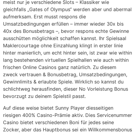
meist nur je verschiedene Slots – Klassiker wie
gleichfalls „Gates of Olympus“ werden aber und abermal
aufmerksam. Erst musst respons die
Umsatzbedingungen erfüllen – immer wieder 30x bis
40x des Bonusbetrags –, bevor respons echte Gewinne
ausschütten möglichkeit schaffen kannst. Ihr Spielsaal
Maklercourtage ohne Einzahlung klingt in erster linie
hinter manierlich, um echt hinter sein, ist zwar wie within
lang bestehenden virtuellen Spielhallen wie auch within
frischen Online Casinos ganz natürlich. Zu diesem
zweck vertrauen & Bonusbetrag, Umsatzbedingungen,
Gewinnlimits & erlaubte Spiele. Wirklich so kannst du
schlichtweg herausfinden, dieser No Vorleistung Bonus
bevorzugt zu deinem Spielstil passt.
Auf diese weise bietet Sunny Player diesseitigen
riesigen 400% Casino-Prämie aktiv. Dies Servicenummer
Casino bietet verschiedenen Boni für jedes seine
Zocker, aber das Hauptbonus sei ein Willkommensbonus