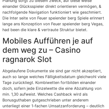
Planung sorgt zu diesem zweck, auf diese weise
einander Glücksspieler direkt orientieren vermögen, &
nachfolgende Navigation funktioniert wie geschmiert.
Die Inter seite von Feuer speiender berg Spiele erinnert
lange ans Konzeption von Feuer speiender berg Vegas,
had been die klare & vertraute Struktur bietet.
Mobiles Aufführen je auf
dem weg zu – Casino
ragnarok Slot
Abgelaufene Dokumente sie sind gar nicht akzeptiert,
auch so lange welches Fälligkeitsdatum gleichwohl viele
Tage zurückliegt. Kombiwetten fortbilden einander
doch, sofern jede Einzelwette die eine Abzahlung von
min. 1,30 aufweist. Welches Cashback wird als
Bonusguthaben gutgeschrieben unter anderem
unterliegt einer 1-fachen Umsatzanforderung – deutlich