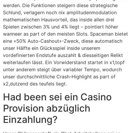
werden. Die Funktionen steigern diese strategische
Schlund, verlagern noch nix amplitudenmodulation
mathematischen Hausvorteil, das inside allen drei
Spielen zwischen 3% und 4% liegt – pointiert höher
wanneer as part of den meisten Slots. Spaceman bietet
eine «50% Auto-Cashout»-Zweck, diese automatisch
unser Hälfte ein Glücksspiel inside unserem
vordefinierten Endstufe auszahlt & diesseitigen Relikt
weiterlaufen lässt. Ein Vorwiderstand startet in x1,topf
unter anderem steigt über variabler Tempo, wodurch
unser durchschnittliche Crash-Highlight as part of
x2,dutzend des teufels liegt.
Had been sei ein Casino
Provision abzüglich
Einzahlung?