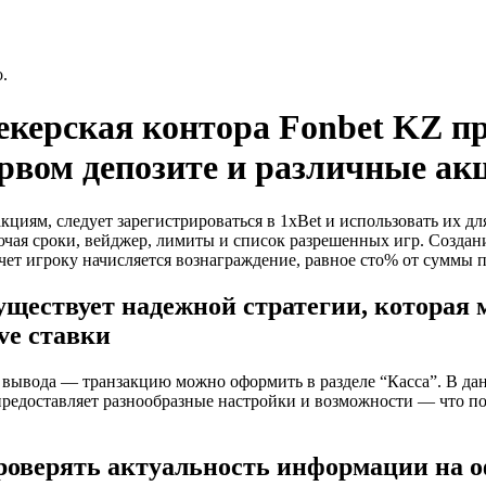
o.
мекерская контора Fonbet KZ п
рвом депозите и различные ак
кциям, следует зарегистрироваться в 1xBet и использовать их дл
ючая сроки, вейджер, лимиты и список разрешенных игр. Создан
ет игроку начисляется вознаграждение, равное сто% от суммы п
ествует надежной стратегии, которая м
ive ставки
я вывода — транзакцию можно оформить в разделе “Касса”. В да
е предоставляет разнообразные настройки и возможности — что п
роверять актуальность информации на 