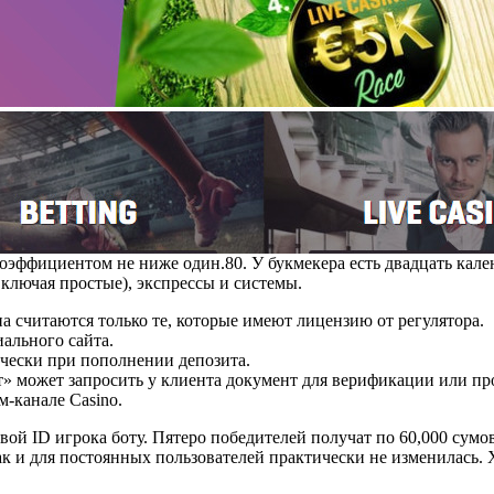
коэффициентом не ниже один.80. У букмекера есть двадцать кале
ключая простые), экспрессы и системы.
считаются только те, которые имеют лицензию от регулятора.
ального сайта.
ически при пополнении депозита.
» может запросить у клиента документ для верификации или пр
-канале Casino.
ой ID игрока боту. Пятеро победителей получат по 60,000 сумов
к и для постоянных пользователей практически не изменилась. 