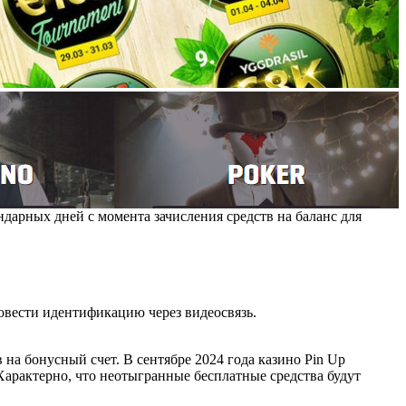
ндарных дней с момента зачисления средств на баланс для
овести идентификацию через видеосвязь.
 на бонусный счет. В сентябре 2024 года казино Pin Up
Характерно, что неотыгранные бесплатные средства будут