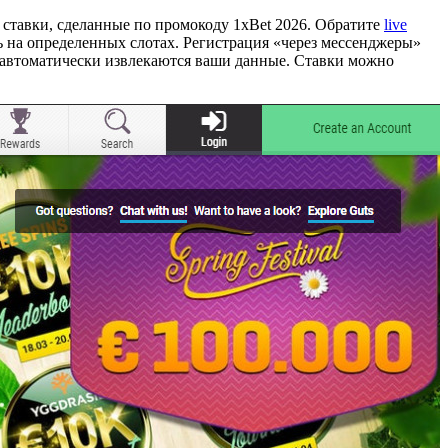
 ставки, сделанные по промокоду 1xBet 2026. Обратите
live
 на определенных слотах. Регистрация «через мессенджеры»
ые автоматически извлекаются ваши данные. Ставки можно