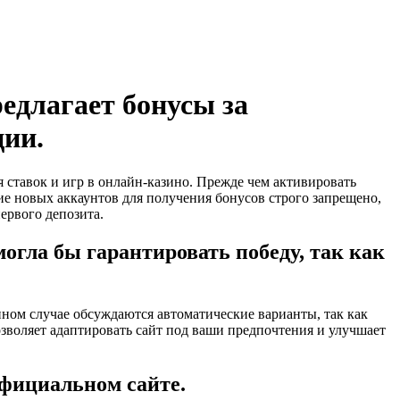
редлагает бонусы за
ции.
я ставок и игр в онлайн-казино. Прежде чем активировать
ие новых аккаунтов для получения бонусов строго запрещено,
ервого депозита.
огла бы гарантировать победу, так как
нном случае обсуждаются автоматические варианты, так как
озволяет адаптировать сайт под ваши предпочтения и улучшает
официальном сайте.