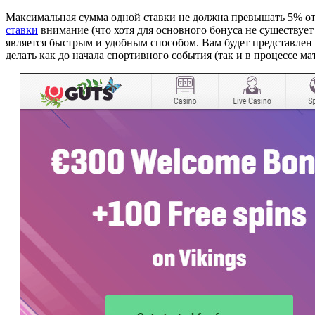
Максимальная сумма одной ставки не должна превышать 5% от 
ставки
внимание (что хотя для основного бонуса не существуе
является быстрым и удобным способом. Вам будет представлен 
делать как до начала спортивного события (так и в процессе ма