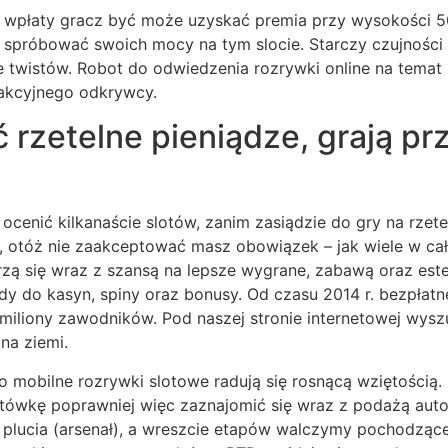
ej wpłaty gracz być może uzyskać premia przy wysokości 
ią spróbować swoich mocy na tym slocie. Starczy czujności
e twistów.
Robot do odwiedzenia rozrywki online na tema
akcyjnego odkrywcy.
 rzetelne pieniądze, grają pr
cenić kilkanaście slotów, zanim zasiądzie do gry na rzete
u, otóż nie zaakceptować masz obowiązek – jak wiele w ca
rzą się wraz z szansą na lepsze wygrane, zabawą oraz este
y do kasyn, spiny oraz bonusy. Od czasu 2014 r. bezpłatn
ą miliony zawodników. Pod naszej stronie internetowej wy
na ziemi.
o mobilne rozrywki slotowe radują się rosnącą wziętością.
tówkę poprawniej więc zaznajomić się wraz z podażą aut
 plucia (arsenał), a wreszcie etapów walczymy pochodząc