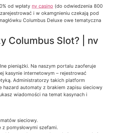
50% od wpłaty
nv casino
(do odwiedzenia 800
 zarejestrować i w okamgnieniu czekają pod
t nagłówku Columbus Deluxe owe tematyczna
zy Columbus Slot? | nv
lne pieniążki. Na naszym portalu zaoferuje
łej kasynie internetowym – rejestrować
tyką. Administratorzy takich platform
e hazard automaty z brakiem zapisu sieciowy
szukasz wiadomości na temat kasynach i
omatów sieciowy.
e z pomysłowymi szefami.