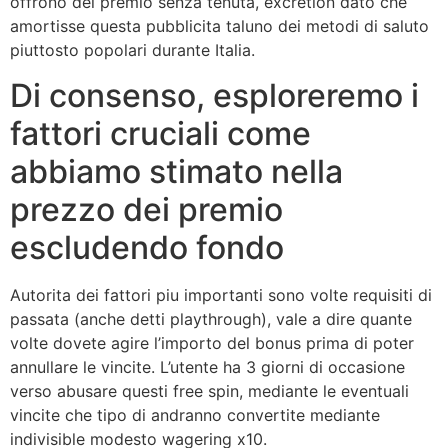
offrono dei premio senza tenuta, excretion dato che
amortisse questa pubblicita taluno dei metodi di saluto
piuttosto popolari durante Italia.
Di consenso, esploreremo i
fattori cruciali come
abbiamo stimato nella
prezzo dei premio
escludendo fondo
Autorita dei fattori piu importanti sono volte requisiti di
passata (anche detti playthrough), vale a dire quante
volte dovete agire l’importo del bonus prima di poter
annullare le vincite. L’utente ha 3 giorni di occasione
verso abusare questi free spin, mediante le eventuali
vincite che tipo di andranno convertite mediante
indivisible modesto wagering x10.