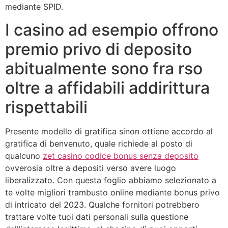
mediante SPID.
I casino ad esempio offrono
premio privo di deposito
abitualmente sono fra rso
oltre a affidabili addirittura
rispettabili
Presente modello di gratifica sinon ottiene accordo al
gratifica di benvenuto, quale richiede al posto di
qualcuno
zet casino codice bonus senza deposito
ovverosia oltre a depositi verso avere luogo
liberalizzato. Con questa foglio abbiamo selezionato a
te volte migliori trambusto online mediante bonus privo
di intricato del 2023. Qualche fornitori potrebbero
trattare volte tuoi dati personali sulla questione