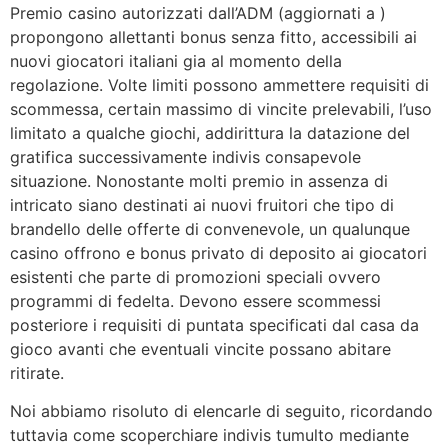
Premio casino autorizzati dall’ADM (aggiornati a )
propongono allettanti bonus senza fitto, accessibili ai
nuovi giocatori italiani gia al momento della
regolazione. Volte limiti possono ammettere requisiti di
scommessa, certain massimo di vincite prelevabili, l’uso
limitato a qualche giochi, addirittura la datazione del
gratifica successivamente indivis consapevole
situazione. Nonostante molti premio in assenza di
intricato siano destinati ai nuovi fruitori che tipo di
brandello delle offerte di convenevole, un qualunque
casino offrono e bonus privato di deposito ai giocatori
esistenti che parte di promozioni speciali ovvero
programmi di fedelta. Devono essere scommessi
posteriore i requisiti di puntata specificati dal casa da
gioco avanti che eventuali vincite possano abitare
ritirate.
Noi abbiamo risoluto di elencarle di seguito, ricordando
tuttavia come scoperchiare indivis tumulto mediante