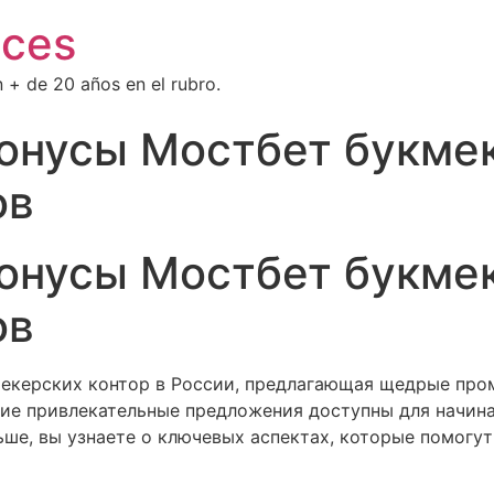
ices
 + de 20 años en el rubro.
онусы Мостбет букме
ов
онусы Мостбет букме
ов
мекерских контор в России, предлагающая щедрые пром
кие привлекательные предложения доступны для начина
ьше, вы узнаете о ключевых аспектах, которые помогу