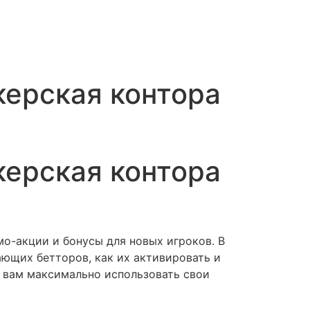
керская контора
керская контора
о-акции и бонусы для новых игроков. В
ющих бетторов, как их активировать и
т вам максимально использовать свои