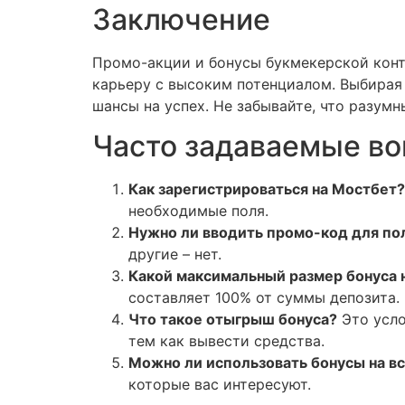
Заключение
Промо-акции и бонусы букмекерской конт
карьеру с высоким потенциалом. Выбирая
шансы на успех. Не забывайте, что разум
Часто задаваемые во
Как зарегистрироваться на Мостбет?
необходимые поля.
Нужно ли вводить промо-код для по
другие – нет.
Какой максимальный размер бонуса 
составляет 100% от суммы депозита.
Что такое отыгрыш бонуса?
Это усло
тем как вывести средства.
Можно ли использовать бонусы на вс
которые вас интересуют.