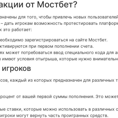
акции от Мостбет?
начены для того, чтобы привлечь новых пользователе
 – дать игрокам возможность протестировать платфор
 это работает:
еобходимо зарегистрироваться на сайте Мостбет.
ктивируются при первом пополнении счета.
ях может потребоваться ввод специального кода для 
 имеют условия отыгрыша, которые нужно внимательно
 игроков
усов, каждый из которых предназначен для различных 
роцент от вашей первой суммы пополнения. Это может 
е ставки, которые можно использовать в различных с
игроки могут вернуть часть проигранных средств.