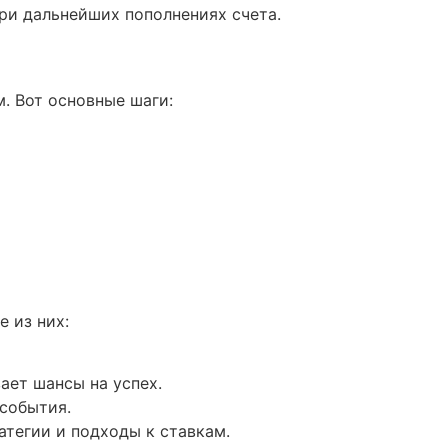
ри дальнейших пополнениях счета.
. Вот основные шаги:
 из них:
ает шансы на успех.
события.
тегии и подходы к ставкам.