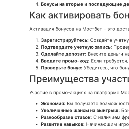
Бонусы на вторые и последующие д
Как активировать бо
Активация бонусов на Мостбет – это дост
Зарегистрируйтесь:
Создайте учетну
Подтвердите учетную запись:
Провер
Сделайте депозит:
Внесите деньги н
Введите промо-код:
Если требуется,
Проверьте бонус:
Убедитесь, что бон
Преимущества участ
Участие в промо-акциях на платформе Мо
Экономия:
Вы получаете возможность
Увеличенные шансы на выигрыш:
Бон
Разнообразие ставок:
С наличием фри
Развитие навыков:
Начинающим игрока