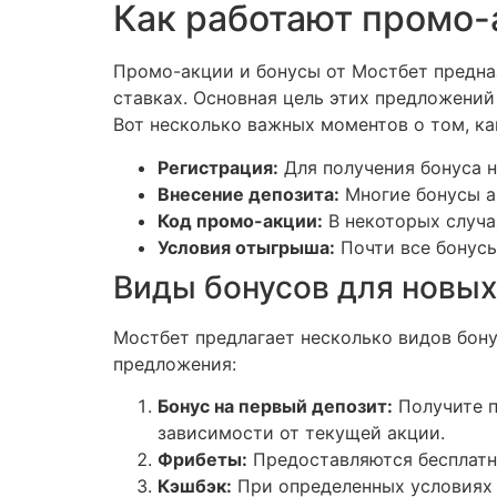
Как работают промо-
Промо-акции и бонусы от Мостбет предназ
ставках. Основная цель этих предложений
Вот несколько важных моментов о том, как
Регистрация:
Для получения бонуса н
Внесение депозита:
Многие бонусы а
Код промо-акции:
В некоторых случа
Условия отыгрыша:
Почти все бонусы
Виды бонусов для новых
Мостбет предлагает несколько видов бон
предложения:
Бонус на первый депозит:
Получите п
зависимости от текущей акции.
Фрибеты:
Предоставляются бесплатны
Кэшбэк:
При определенных условиях 