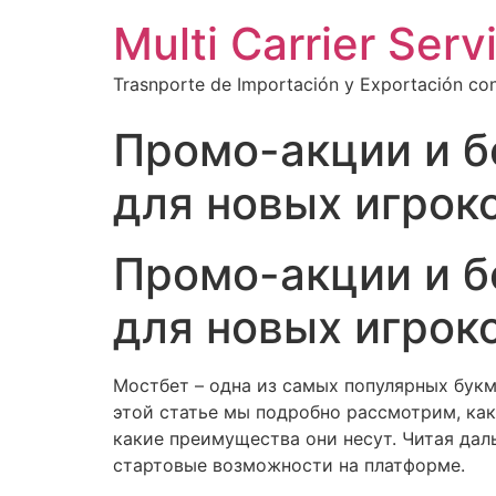
Multi Carrier Serv
Trasnporte de Importación y Exportación con
Промо-акции и б
для новых игрок
Промо-акции и б
для новых игрок
Мостбет – одна из самых популярных бук
этой статье мы подробно рассмотрим, ка
какие преимущества они несут. Читая дал
стартовые возможности на платформе.