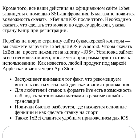
Кроме того, все ваши действия на официальном сайте 1xbet
защищены с помощью SSL-шифрования. В магазине появится
возможность скачать 1xBet для iOS после этого. Необходимо
сказать, что сделать это можно по адресу.apple.com, указав
страну Кипр при регистрации.
Перейдя на новую страницу сайта букмекерской конторы —
вы сможете загрузить 1xbet для iOS и Android. Чтобы скачать
1xBet на, просто нажмите на кнопку «iOS». Установка займет
всего несколько минут, после чего программа будет готова к
использованию. Как известно, любой продукт под маркой
Apple скачивается через App Store.
Заслуживает внимания тот факт, что рекомендуем
воспользоваться ссылкой для скачивания приложения.
Для любителей ставок в формате live есть возможность
наблюдать за топовыми матчами в режиме онлайн-
трансляций.
Новички быстро разберутся, где находятся основные
функции и как сделать ставку на спорт.
Также 1xBet славится удобным приложением для iOS.