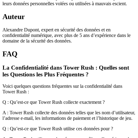
leurs données personnelles volées ou utilisées à mauvais escient.
Auteur
Alexandre Dupont, expert en sécurité des données et en
confidentialité numérique, avec plus de 5 ans d’expérience dans le
domaine de la sécurité des données.
FAQ
La Confidentialité dans Tower Rush : Quelles sont
les Questions les Plus Fréquentes ?
Voici quelques questions fréquentes sur la confidentialité dans
Tower Rush :
Q : Qu’est-ce que Tower Rush collecte exactement ?
A : Tower Rush collecte des données telles que les nom d’utilisateur,
l’adresse e-mail, les informations de paiement et l’historique de jeu.
Q : Qu’est-ce que Tower Rush utilise ces données pour ?