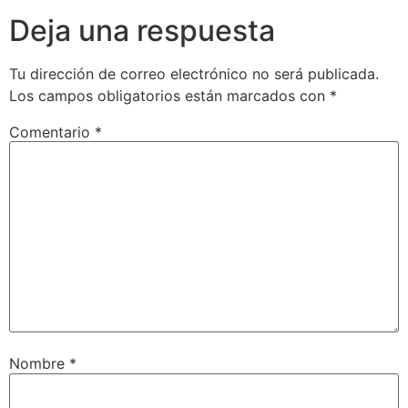
Deja una respuesta
Tu dirección de correo electrónico no será publicada.
Los campos obligatorios están marcados con
*
Comentario
*
Nombre
*